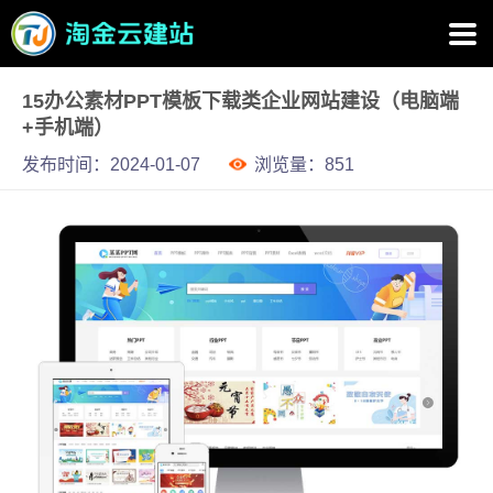
15办公素材PPT模板下载类企业网站建设（电脑端
+手机端）
发布时间：2024-01-07
浏览量：
851