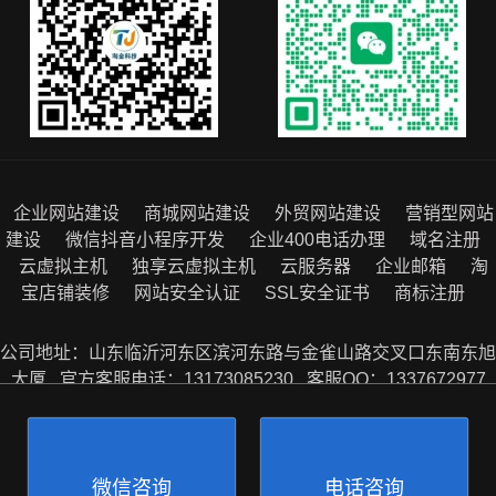
企业网站建设
商城网站建设
外贸网站建设
营销型网站
建设
微信抖音小程序开发
企业400电话办理
域名注册
云虚拟主机
独享云虚拟主机
云服务器
企业邮箱
淘
宝店铺装修
网站安全认证
SSL安全证书
商标注册
公司地址：山东临沂河东区滨河东路与金雀山路交叉口东南东旭
大厦 官方客服电话：13173085230
客服QQ：1337672977
Copyright © 2014-2026 临沂淘金信息科技有限公司 版权所有
鲁ICP备14017726号-12
鲁公网安备 37131202371959
号
营业执照公示
宝贝回家
微信咨询
电话咨询