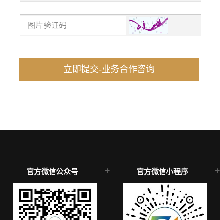
官方微信公众号
官方微信小程序