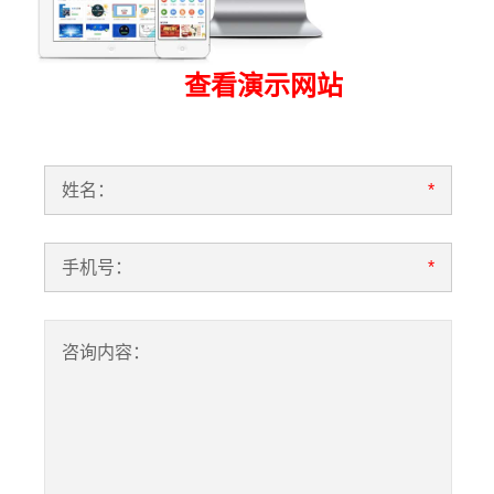
查看演示网站
姓名：
*
手机号：
*
咨询内容：