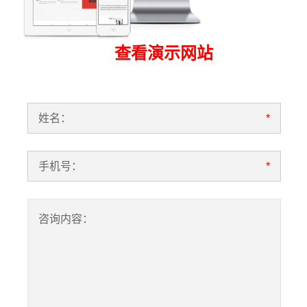
查看演示网站
姓名：
*
手机号：
*
咨询内容：