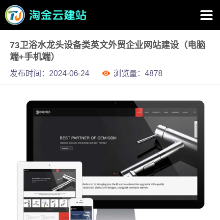
73卫浴水龙头设备类英文外贸企业网站建设（电脑
端+手机端）
发布时间：2024-06-24
浏览量：
4878