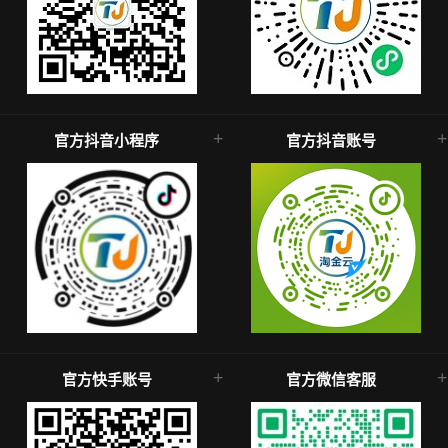
官方抖音小程序
官方抖音账号
官方快手账号
官方微信客服