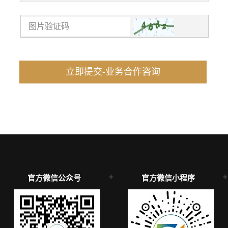
官方微信公众号
官方微信小程序