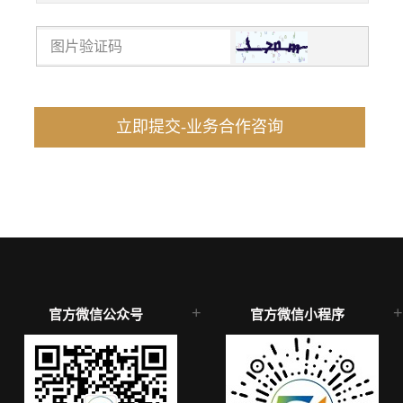
官方微信公众号
官方微信小程序