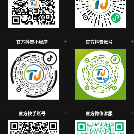
官方抖音小程序
官方抖音账号
官方快手账号
官方微信客服